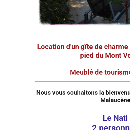
Location d'un gîte de charme 
pied
du Mont V
Meublé de tourisme
Nous vous souhaitons la bienven
Malaucèn
Le
Nati
2 person