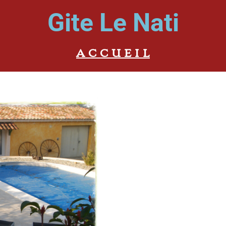
Gite Le Nati
A C C U E I L