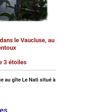
dans le Vaucluse, au
entoux
 3 étoiles
ue au
gîte Le Nati
situé à
e
nes