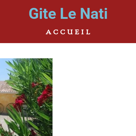
Gite Le Nati
A C C U E I L