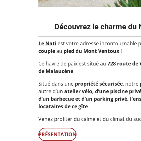
Découvrez le charme du N
Le Nati
est votre adresse incontournable 
couple
au
pied du Mont Ventoux
!
Ce havre de paix est situé au
728 route de
de Malaucène
.
Situé dans une
propriété sécurisée
, n
otre
autre d’un
atelier vélo, d’une piscine pri
d’un barbecue et d’un parking privé, l'e
locataires de ce gîte
.
Venez profiter du calme et du climat du s
PRÉSENTATION